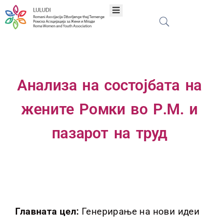
Дома
За
Анализа на состојбата на
Нас
жените Ромки во Р.М. и
Програми
пазарот на труд
Проекти
Публикации
Мрежа
Главната цел:
Генерирање на нови идеи