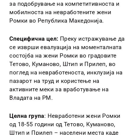
за подобрување на компетитивноста и
Кампањи
мобилноста на невработените жени
Ромки во Република Македонија.
Галерии
Специфична цел:
Преку истражување да
Новости
се изврши евалуација на моменталната
состојба на жени Ромки во градовите
Тетово, Куманово, Штип и Прилеп, во
поглед на невработеноста, инклузија на
пазарот на труд и користење на
активните меки за вработување на
Владата на РМ.
Целна група
: Невработени жени Ромки
од 18-55 години од Тетово, Куманово,
Штип и Прилеп – населени места каде