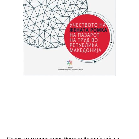
Проектот го спроведоа Ромска Асоцијација за